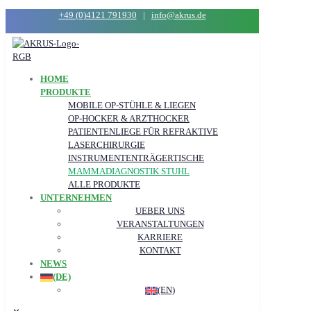
+49 (0)4121 791930
|
info@akrus.de
HOME
PRODUKTE
MOBILE OP-STÜHLE & LIEGEN
OP-HOCKER & ARZTHOCKER
PATIENTENLIEGE FÜR REFRAKTIVE
LASERCHIRURGIE
INSTRUMENTEN­­­TRÄGER­TISCHE
MAMMADIAGNOSTIK STUHL
ALLE PRODUKTE
UNTERNEHMEN
UEBER UNS
VERANSTALTUNGEN
KARRIERE
KONTAKT
NEWS
(DE)
(EN)