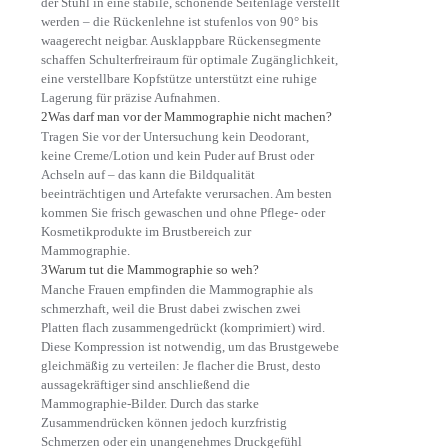
der Stuhl in eine stabile, schonende Seitenlage verstellt
werden – die Rückenlehne ist stufenlos von 90° bis
waagerecht neigbar. Ausklappbare Rückensegmente
schaffen Schulterfreiraum für optimale Zugänglichkeit,
eine verstellbare Kopfstütze unterstützt eine ruhige
Lagerung für präzise Aufnahmen.
2
Was darf man vor der Mammographie nicht machen?
Tragen Sie vor der Untersuchung kein Deodorant,
keine Creme/Lotion und kein Puder auf Brust oder
Achseln auf – das kann die Bildqualität
beeinträchtigen und Artefakte verursachen. Am besten
kommen Sie frisch gewaschen und ohne Pflege- oder
Kosmetikprodukte im Brustbereich zur
Mammographie.
3
Warum tut die Mammographie so weh?
Manche Frauen empfinden die Mammographie als
schmerzhaft, weil die Brust dabei zwischen zwei
Platten flach zusammengedrückt (komprimiert) wird.
Diese Kompression ist notwendig, um das Brustgewebe
gleichmäßig zu verteilen: Je flacher die Brust, desto
aussagekräftiger sind anschließend die
Mammographie-Bilder. Durch das starke
Zusammendrücken können jedoch kurzfristig
Schmerzen oder ein unangenehmes Druckgefühl