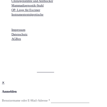
Chirurgenstühle und Arzthocker
Mammadiagnostik-Stuhl
OP- Liege für Excimer
Instrumententrägertische
Weitere Links
Impressum
Datenschutz
AGBen
© 2026 AKRUS GmbH & Co. KG | All Rights Reserved
GO TO TOP
✕
Anmelden
Benutzername oder E-Mail-Adresse
*