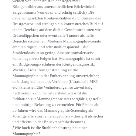
werden von jeder Brust in der Regel zwei
Röntgenbilder aus unterschiedlichen Blickwinkeln
aufgenommen (von oben und schräg seitlich). Die
dabei eingesetzten Röntgenstrahlen durchdringen das
Brustgewebe und erzeugen ein kontrastreiches Bild auf
einem Detektor, auf dem dichte Gewebestrukturen wie
Drüsenläppchen oder eventuelle Tumore als helle
Bereiche erscheinen. Moderne Mammographie-Geräte
arbeiten digital und sehr strahlensparend – die
Strahlendosis ist so gering, dass sie normalerweise
keine negativen Folgen hat. Mammographie ist somit
ein Bildgebungsverfahren der Röntgendiagnostik.
Wichtig: Trotz Röntgenstrahlung ist die
Mammographie in der Früherkennung unverzichtbar,
da bislang kein anderes Verfahren (Ultraschall, MRT
etc.) kleinste frühe Veränderungen so zuverlässig
nachweisen kann. Selbstverständlich wird die
Indikation zur Mammographie stets sorgfältig gestellt,
um unnötige Belastung zu vermeiden. Für Frauen ab
50 Jahren wird das Mammographie-Screening als
Vorsorge alle zwei Jahre angeboten – dies gilt als sicher
und effektiv in der Brustkrebsfrüherkennung.
5
Wie hoch ist die Strahlenbelastung bei einer
Mammographie?