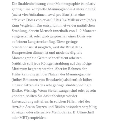
Die Strahlenbelastung einer Mammographie ist relativ
gering. Eine komplette Mammographie-Untersuchung
(meist vier Aufnahmen, zwei pro Brust) hat eine
effektive Dosis von etwa 0,2 bis 0,4 Millisievert (mSv).
Zum Vergleich: Das entspricht in etwa der natürlichen
Strahlung, der ein Mensch innerhalb von 1–2 Monaten
ausgesetzt ist, oder grob gesprochen einer Dosis wie
auf einem Langstreckenflug. Diese geringe
Strahlendosis ist möglich, weil die Brust dank
Kompression dünner ist und moderne digitale
Mammographie-Geräte sehr effizient arbeiten.
Natürlich soll jede Röntgenstrahlung auf das nötige
Minimum begrenzt werden. Aber im Rahmen der
Früherkennung gilt der Nutzen der Mammographie
(frühes Erkennen von Brustkrebs) als deutlich höher
einzuschätzen als das sehr geringe strahlenbedingte
Risiko. Wichtig: Wenn Sie schwanger sind oder es sein
könnten, sollten Sie das unbedingt vor der
Untersuchung mitteilen. In solchen Fällen wird der
Arzt/die Ärztin Nutzen und Risiko besonders sorgfältig
abwägen oder alternative Methoden (z. B. Ultraschall
oder MRT) empfehlen.