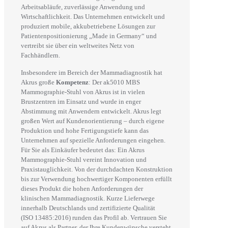
Arbeitsabläufe, zuverlässige Anwendung und
Wirtschaftlichkeit. Das Unternehmen entwickelt und
produziert mobile, akkubetriebene Lösungen zur
Patientenpositionierung „Made in Germany“ und
vertreibt sie über ein weltweites Netz von
Fachhändlern.
Insbesondere im Bereich der Mammadiagnostik hat
Akrus große
Kompetenz
: Der ak5010 MBS
Mammographie-Stuhl von Akrus ist in vielen
Brustzentren im Einsatz und wurde in enger
Abstimmung mit Anwendern entwickelt. Akrus legt
großen Wert auf Kundenorientierung – durch eigene
Produktion und hohe Fertigungstiefe kann das
Unternehmen auf spezielle Anforderungen eingehen.
Für Sie als Einkäufer bedeutet das: Ein Akrus
Mammographie-Stuhl vereint Innovation und
Praxistauglichkeit. Von der durchdachten Konstruktion
bis zur Verwendung hochwertiger Komponenten erfüllt
dieses Produkt die hohen Anforderungen der
klinischen Mammadiagnostik. Kurze Lieferwege
innerhalb Deutschlands und zertifizierte Qualität
(ISO 13485:2016) runden das Profil ab. Vertrauen Sie
auf Akrus als Partner, der Ihre Kundenwünsche versteht