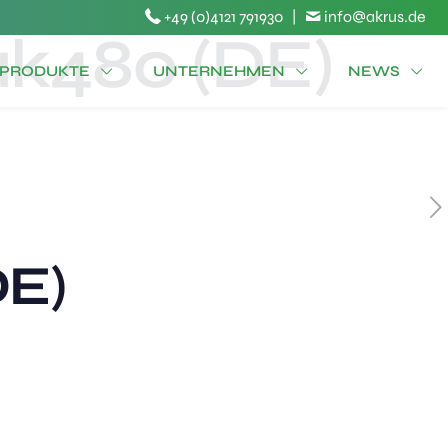
+49 (0)4121 791930
|
info@akrus.de
k480 (DE)
PRODUKTE
UNTERNEHMEN
NEWS
E)