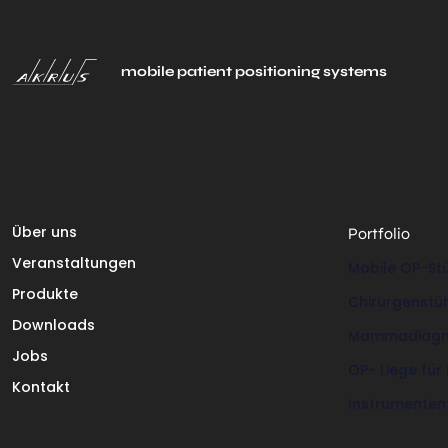
mobile patient positioning systems
Über uns
Portfolio
Veranstaltungen
Mobile OP-Stü
Produkte
Chirurgenstü
Downloads
Mammadiagno
Jobs
OP- Liege für
Kontakt
Instrumenten