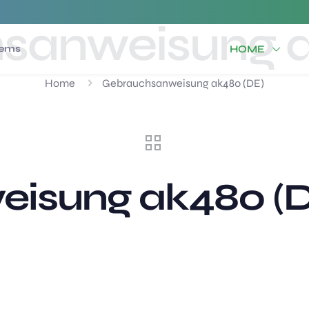
sanweisung a
tems
HOME
Home
Gebrauchsanweisung ak480 (DE)
isung ak480 (D