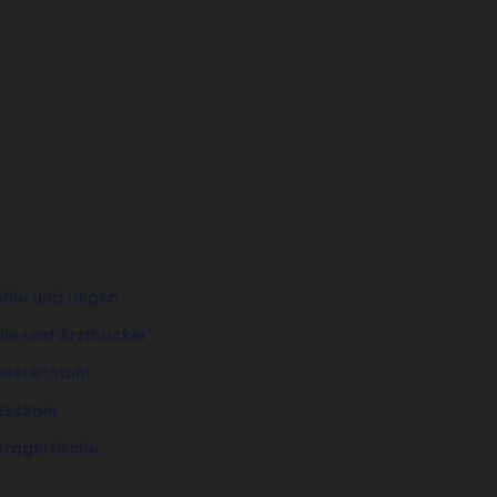
hle und Liegen
hle und Arzthocker
stik-Stuhl
 Excimer
trägertische